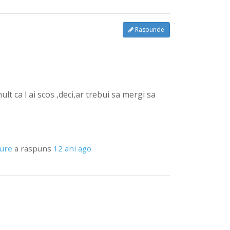
Raspunde
lt ca l ai scos ,deci,ar trebui sa mergi sa
pure
a raspuns
12 ani ago