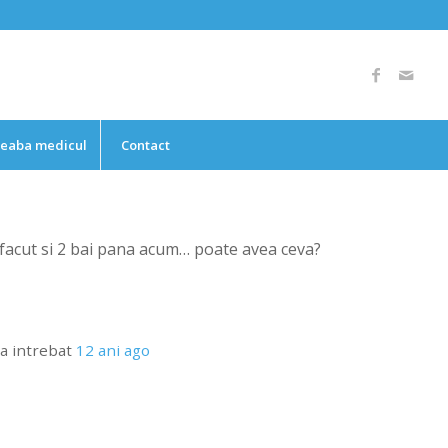
reaba medicul
Contact
m facut si 2 bai pana acum… poate avea ceva?
a intrebat
12 ani ago