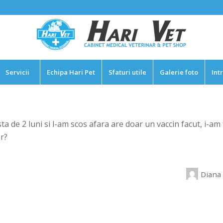
Servicii
Echipa Hari Pet
Sfaturi utile
Galerie foto
Int
ta de 2 luni si l-am scos afara are doar un vaccin facut, i-a
or?
Diana