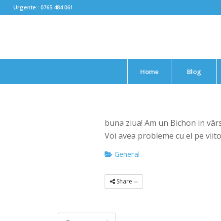
Urgente : 0765 484 061
Home
Blog
buna ziua! Am un Bichon in vârs
Voi avea probleme cu el pe viit
General
Share