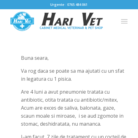
Urgente : 0765 484 061
Buna seara,
Va rog daca se poate sa ma ajutati cu un sfat
in legatura cu 1 pisica.
Are 4 luni a avut pneumonie tratata cu
antibiotic, otita tratata cu antibiotic/mitex,
Acum are exces de saliva, balonata, gaze,
scaun moale si miroase, i se aud zgomote in
stomac, deshidratata, nu mananca.
I-am facut 7 zile de tratament cu un cocteil de