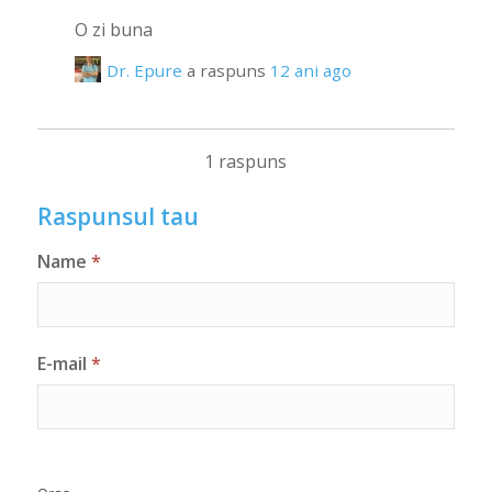
O zi buna
Dr. Epure
a raspuns
12 ani ago
1 raspuns
Raspunsul tau
Name
*
E-mail
*