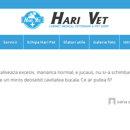
Servicii
Echipa Hari Pet
Sfaturi utile
Galerie foto
Int
 saliveaza excesiv, mananca normal, e jucaus, nu si-a schimb
e un miros deosebit cavitatea bucala. Ce ar putea fi?
oana
a