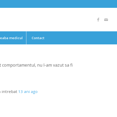
reaba medicul
Contact
at comportamentul, nu l-am vazut sa fi
 intrebat
13 ani ago