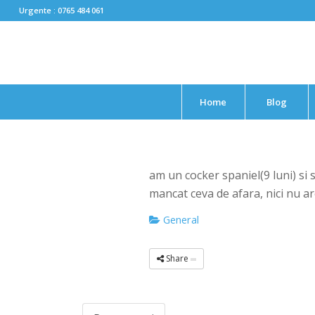
Urgente : 0765 484 061
Home
Blog
am un cocker spaniel(9 luni) si
mancat ceva de afara, nici nu ar
General
Share