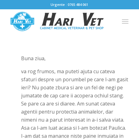
Urgente : 0765 484 061
Buna ziua,
va rog frumos, ma puteti ajuta cu cateva
sfaturi despre un porumbel pe care l-am gasit
ieri? Nu poate zbura si are un fel de negi pe
jumatate de cap care ii acopera ochiul stang.
Se pare ca are si diaree. Am sunat cateva
agentii pentru protectia animalelor, dar
nimeni nu a parut interesat in a-i salva viata.
Asa ca l-am luat acasa si l-am botezat Paulica.
I-am dat sa manance niste paine inmuiata in