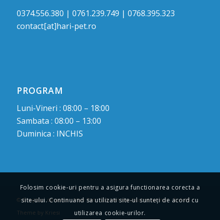
0374.556.380 | 0761.239.749 | 0768.395.323
contact[at]hari-pet.ro
PROGRAM
Luni-Vineri : 08:00 – 18:00
Sambata : 08:00 – 13:00
Duminica : INCHIS
Folosim cookie-uri pentru a asigura functionarea corecta a
© Drepturi de autor -
Hari Pet : Cabinet medical veterinar
-
Enfold
site-ului. Continuand sa utilizati site-ul sunteți de acord cu
Theme by Kriesi
utilizarea cookie-urilor.