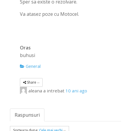
Sper sa existe o rezolvare.
Va atasez poze cu Motocel.
Oras
buhusi
General
Share
aleana
a intrebat
10 ani ago
Raspunsuri
Sorteaza dupa:
Cele mai vechi