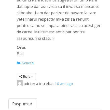
eu cand l-am luat inca sugea si un timp i-am
dat lapte dar as-i vrea sa il invat sa mancance
si boabe ..i-am dat parizer de pasare la care
veterinarul respectiv mi-a zis sa renunt
pentru ca nu se impaca bine rasa cu acest gen
de carne .Multumesc anticipat pentru
raspunsuri si sfaturi
Oras
Blaj
General
Share
adrian
a intrebat
10 ani ago
Raspunsuri