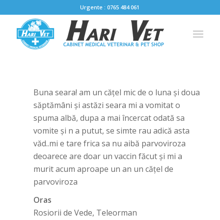
Urgente : 0765 484 061
Buna seara! am un cățel mic de o luna și doua
săptămâni și astăzi seara mi a vomitat o
spuma albă, dupa a mai încercat odată sa
vomite și n a putut, se simte rau adică asta
văd..mi e tare frica sa nu aibă parvoviroza
deoarece are doar un vaccin făcut și mi a
murit acum aproape un an un cățel de
parvoviroza
Oras
Rosiorii de Vede, Teleorman