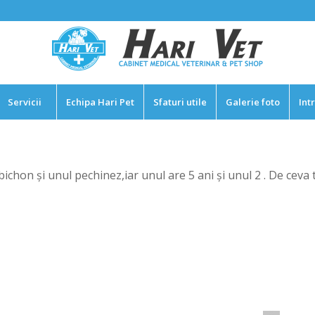
Servicii
Echipa Hari Pet
Sfaturi utile
Galerie foto
Int
ichon și unul pechinez,iar unul are 5 ani și unul 2 . De ceva t