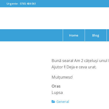
Urgente : 0765 484 061
Home
Blog
Bună seara! Am 2 cățeluși unul b
Ajutor !! Deja e ceva urat.
Mulțumesc!
Oras
Lupsa
General