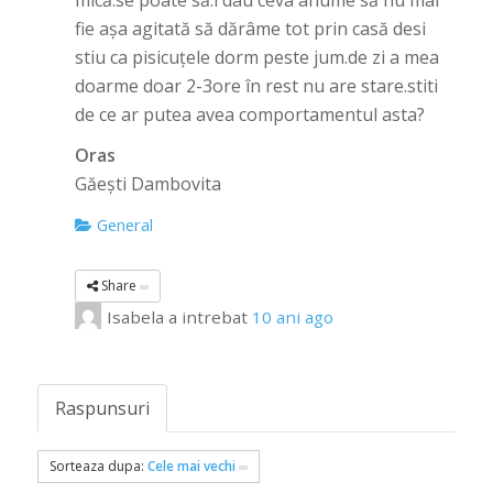
mică.se poate să.i dau ceva anume să nu mai
fie așa agitată să dărâme tot prin casă desi
stiu ca pisicuțele dorm peste jum.de zi a mea
doarme doar 2-3ore în rest nu are stare.stiti
de ce ar putea avea comportamentul asta?
Oras
Găești Dambovita
General
Share
Isabela
a intrebat
10 ani ago
Raspunsuri
Sorteaza dupa:
Cele mai vechi