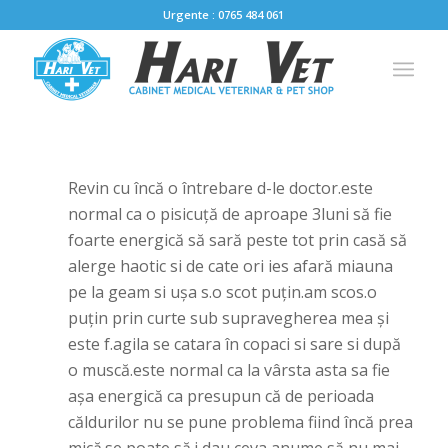
Urgente : 0765 484 061
Revin cu încă o întrebare d-le doctor.este
normal ca o pisicuță de aproape 3luni să fie
foarte energică să sară peste tot prin casă să
alerge haotic si de cate ori ies afară miauna
pe la geam si ușa s.o scot puțin.am scos.o
puțin prin curte sub supravegherea mea și
este f.agila se catara în copaci si sare si după
o muscă.este normal ca la vârsta asta sa fie
așa energică ca presupun că de perioada
căldurilor nu se pune problema fiind încă prea