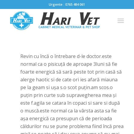
Urgente : 0765 484 061
Revin cu încă o întrebare d-le doctor.este
normal ca o pisicuță de aproape 3luni să fie
foarte energică să sară peste tot prin casă să
alerge haotic si de cate ori ies afară miauna
pe la geam si ușa s.o scot puțin.am scos.o
puțin prin curte sub supravegherea mea și
este f.agila se catara în copaci si sare si după
o muscă.este normal ca la vârsta asta sa fie
așa energică ca presupun că de perioada
căldurilor nu se pune problema fiind încă prea