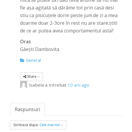
mică.se poate să.i dau ceva anume să nu mai
fie așa agitată să dărâme tot prin casă desi
stiu ca pisicuțele dorm peste jum.de zi a mea
doarme doar 2-3ore în rest nu are stare.stiti
de ce ar putea avea comportamentul asta?
Oras
Găești Dambovita
General
Share
Isabela
a intrebat
10 ani ago
Raspunsuri
Sorteaza dupa:
Cele mai noi