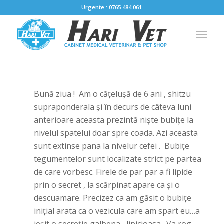
Urgente : 0765 484 061
Bună ziua ! Am o cățelușă de 6 ani , shitzu
supraponderala și în decurs de câteva luni
anterioare aceasta prezintă niște bubițe la
nivelul spatelui doar spre coada. Azi aceasta
sunt extinse pana la nivelur cefei . Bubițe
tegumentelor sunt localizate strict pe partea
de care vorbesc. Firele de par par a fi lipide
prin o secret , la scărpinat apare ca și o
descuamare. Precizez ca am găsit o bubițe
inițial arata ca o vezicula care am spart eu…a