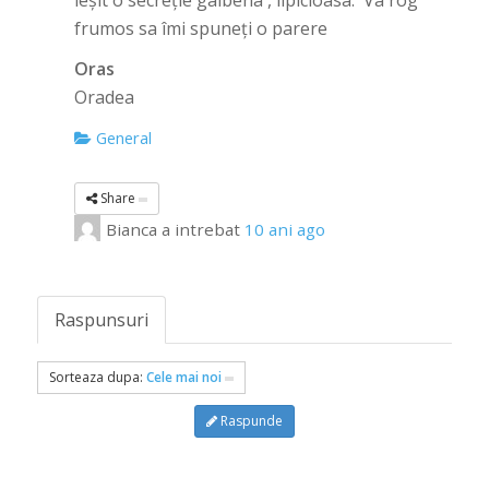
ieșit o secreție galbena , lipicioasa. Va rog
frumos sa îmi spuneți o parere
Oras
Oradea
General
Share
Bianca
a intrebat
10 ani ago
Raspunsuri
Sorteaza dupa:
Cele mai noi
Raspunde