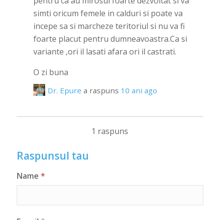
pentru ca au mirosul foarte dezvoltat si va
simti oricum femele in calduri si poate va
incepe sa si marcheze teritoriul si nu va fi
foarte placut pentru dumneavoastra.Ca si
variante ,ori il lasati afara ori il castrati.
O zi buna
Dr. Epure
a raspuns
10 ani ago
1 raspuns
Raspunsul tau
Name
*