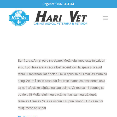
Urgente : 0765 484 061
Bună ziua. Am și eu o întrebare. Motănelul meu este în călduri
și nu l pot lasa afara căci a fost recent lovit la spate si a avut
febra 3 saptanani iar doctorul mi a spus sa nu l mai las afara ca
e frig. Acum îl țin în casa dar îmi este teama ca abstinenta asta
sa nu i afecteze sănătatea sau psihic. Va rog sa mi spuneți ce
poate păți Motănelul meu dacă nu l las sa meargă după
femele? Ii trece? Și la ce riscuri îl supun ținându l în casa. Va
mulțumesc anticipat