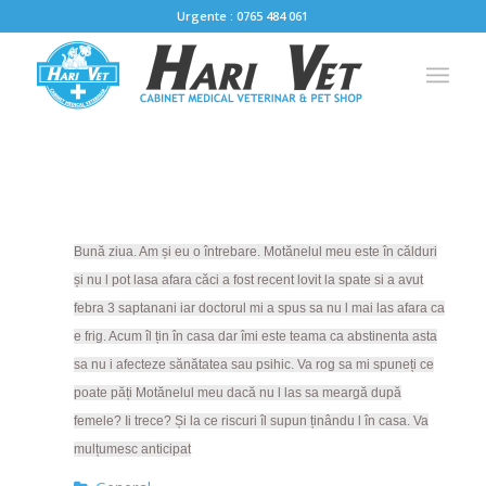
Urgente : 0765 484 061
Bună ziua. Am și eu o întrebare. Motănelul meu este în călduri
și nu l pot lasa afara căci a fost recent lovit la spate si a avut
febra 3 saptanani iar doctorul mi a spus sa nu l mai las afara ca
e frig. Acum îl țin în casa dar îmi este teama ca abstinenta asta
sa nu i afecteze sănătatea sau psihic. Va rog sa mi spuneți ce
poate păți Motănelul meu dacă nu l las sa meargă după
femele? Ii trece? Și la ce riscuri îl supun ținându l în casa. Va
mulțumesc anticipat