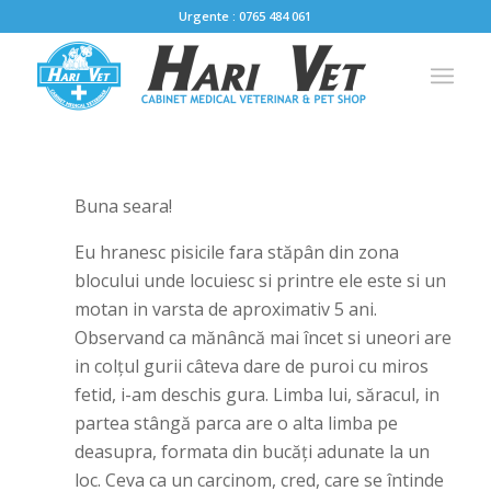
Urgente : 0765 484 061
Buna seara!
Eu hranesc pisicile fara stăpân din zona
blocului unde locuiesc si printre ele este si un
motan in varsta de aproximativ 5 ani.
Observand ca mănâncă mai încet si uneori are
in colțul gurii câteva dare de puroi cu miros
fetid, i-am deschis gura. Limba lui, săracul, in
partea stângă parca are o alta limba pe
deasupra, formata din bucăți adunate la un
loc. Ceva ca un carcinom, cred, care se întinde