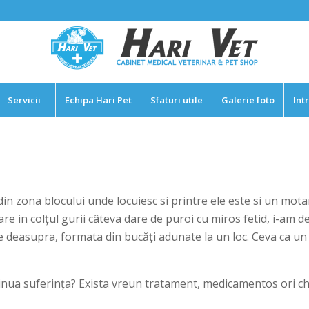
Servicii
Echipa Hari Pet
Sfaturi utile
Galerie foto
Int
din zona blocului unde locuiesc si printre ele este si un mot
re in colțul gurii câteva dare de puroi cu miros fetid, i-am de
 deasupra, formata din bucăți adunate la un loc. Ceva ca un c
inua suferința? Exista vreun tratament, medicamentos ori ch