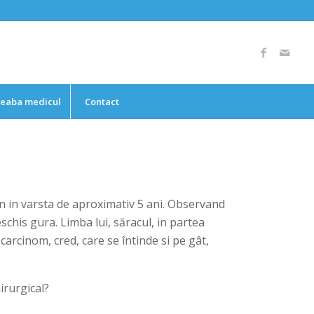
reaba medicul
Contact
an in varsta de aproximativ 5 ani. Observand
schis gura. Limba lui, săracul, in partea
arcinom, cred, care se întinde si pe gât,
irurgical?