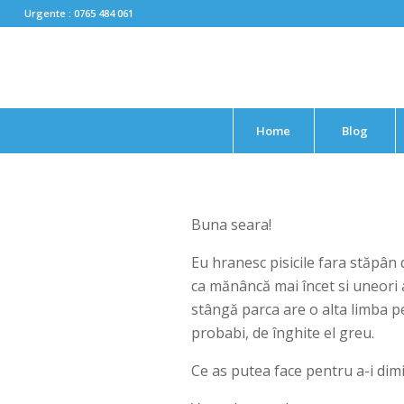
Urgente : 0765 484 061
Home
Blog
Buna seara!
Eu hranesc pisicile fara stăpân 
ca mănâncă mai încet si uneori a
stângă parca are o alta limba pe
probabi, de înghite el greu.
Ce as putea face pentru a-i dim