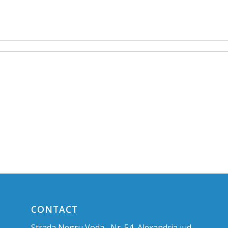
CONTACT
Strada Negru Voda , Nr. 54, Alexandria jud.