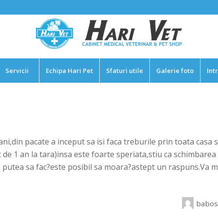
Servicii
Echipa Hari Pet
Sfaturi utile
Galerie foto
Int
ni,din pacate a inceput sa isi faca treburile prin toata casa
de 1 an la tara)insa este foarte speriata,stiu ca schimbarea 
 putea sa fac?este posibil sa moara?astept un raspuns.Va m
babos