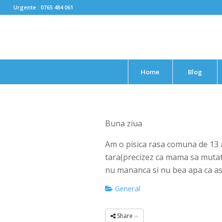
Urgente : 0765 484 061
Home
Blog
Buna ziua
Am o pisica rasa comuna de 13 a
tara(precizez ca mama sa mutat 
nu mananca si nu bea apa ca as
General
Share