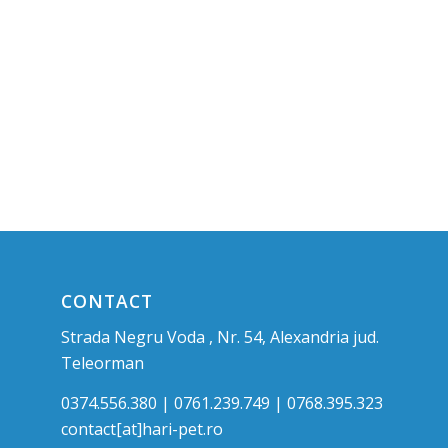
CONTACT
Strada Negru Voda , Nr. 54, Alexandria jud.
Teleorman
0374.556.380 | 0761.239.749 | 0768.395.323
contact[at]hari-pet.ro