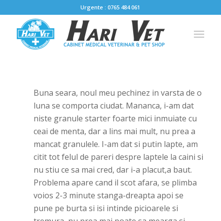
Urgente : 0765 484 061
Buna seara, noul meu pechinez in varsta de o
luna se comporta ciudat. Mananca, i-am dat
niste granule starter foarte mici inmuiate cu
ceai de menta, dar a lins mai mult, nu prea a
mancat granulele. I-am dat si putin lapte, am
citit tot felul de pareri despre laptele la caini si
nu stiu ce sa mai cred, dar i-a placut,a baut.
Problema apare cand il scot afara, se plimba
voios 2-3 minute stanga-dreapta apoi se
pune pe burta si isi intinde picioarele si