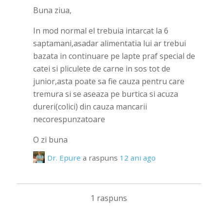
Buna ziua,
In mod normal el trebuia intarcat la 6
saptamani,asadar alimentatia lui ar trebui
bazata in continuare pe lapte praf special de
catei si pliculete de carne in sos tot de
junior,asta poate sa fie cauza pentru care
tremura si se aseaza pe burtica si acuza
dureri(colici) din cauza mancarii
necorespunzatoare
O zi buna
Dr. Epure
a raspuns
12 ani ago
1 raspuns