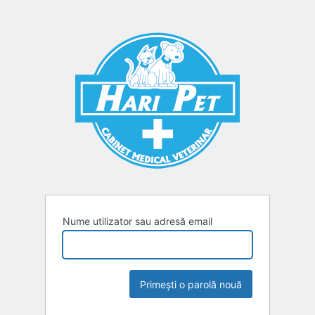
Parolă
pierdută
Nume utilizator sau adresă email